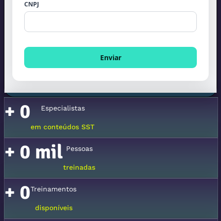
+
0
Especialistas
em conteúdos SST
+
0
mil
Pessoas
treinadas
+
0
Treinamentos
disponíveis