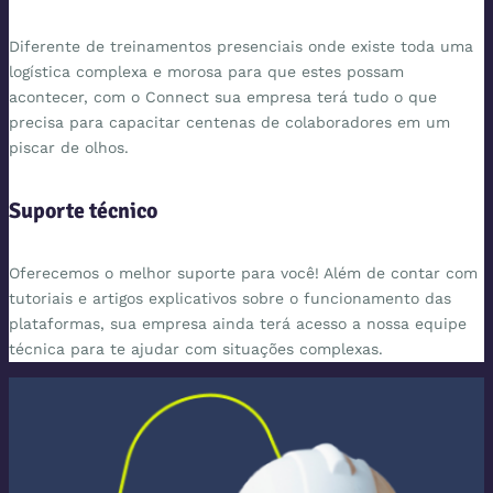
Diferente de treinamentos presenciais onde existe toda uma
logística complexa e morosa para que estes possam
acontecer, com o Connect sua empresa terá tudo o que
precisa para capacitar centenas de colaboradores em um
piscar de olhos.
Suporte técnico
Oferecemos o melhor suporte para você! Além de contar com
tutoriais e artigos explicativos sobre o funcionamento das
plataformas, sua empresa ainda terá acesso a nossa equipe
técnica para te ajudar com situações complexas.